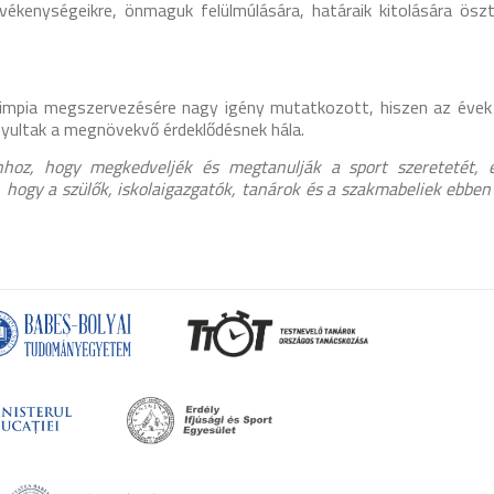
evékenységeikre, önmaguk felülmúlására, határaik kitolására ösz
impia megszervezésére nagy igény mutatkozott, hiszen az évek 
nyultak a megnövekvő érdeklődésnek hála.
ahhoz, hogy megkedveljék és megtanulják a sport szeretetét, 
 hogy a szülők, iskolaigazgatók, tanárok és a szakmabeliek ebbe