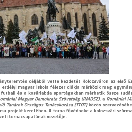
nyteremtés céljából vette kezdetét Kolozsváron az első Er
 erdélyi magyar iskola félezer diákja mérkőzik meg egymáss
, a futball és a kosárlabda sportágakban mérhetik össze tudá
omániai Magyar Demokrata Szövetség (RMDSZ)
, a
Romániai M
elő Tanárok Országos Tanácskozása (TTOT)
közös szervezésébe
rosa projekt keretében. A torna fővédnöke a kolozsvári szárm
mzeti tornacsapatának vezetője.