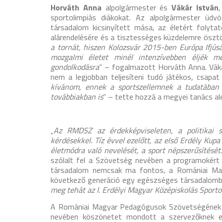
Horváth Anna
alpolgármester és
Vákár István
sportolimpiás diákokat. Az alpolgármester üdv
társadalom kicsinyített mása, az életért folyt
alárendelésére és a tisztességes küzdelemre öszt
a tornát, hiszen Kolozsvár 2015-ben Európa Ifjúság
mozgalmi életet minél intenzívebben éljék m
gondolkodásra
” – fogalmazott Horváth Anna. Vákár
nem a legjobban teljesíteni tudó játékos, csapat
kívánom, ennek a sportszellemnek a tudatában 
továbbiakban is
” – tette hozzá a megyei tanács al
„
Az RMDSZ az érdekképviseleten, a politikai sz
kérdésekkel. Tíz évvel ezelőtt, az első Erdély Kup
életmódra való nevelését, a sport népszerűsítésé
szólalt fel a Szövetség nevében a programokért 
társadalom nemcsak ma fontos, a Romániai Ma
következő generáció egy egészséges társadalomba
meg tehát az I. Erdélyi Magyar Középiskolás Sporto
A Romániai Magyar Pedagógusok Szövetségének k
nevében köszönetet mondott a szervezőknek els