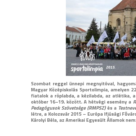
Szom
bat reggel ünnepi megnyitóval, hagyomá
Magyar Középiskolás Sportolimpia, amelyen 22
fiatalok a röplabda, a kézilabda, az atlétika
október 16–19. között. A hétvégi esemény a
R
Pedagógusok Szövetsége (RMPSZ)
és a
Testnev
létre, a Kolozsvár 2015 – Európa Ifjúsági Fővá
Károlyi Béla, az Amerikai Egyesült Államok ne