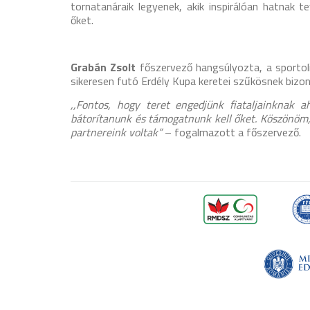
tornatanáraik legyenek, akik inspirálóan hatnak t
őket.
Grabán Zsolt
főszervező hangsúlyozta, a sportol
sikeresen futó Erdély Kupa keretei szűkösnek bizo
,,Fontos, hogy teret engedjünk fiataljainknak 
bátorítanunk és támogatnunk kell őket. Köszönöm,
partnereink voltak”
– fogalmazott a főszervező.