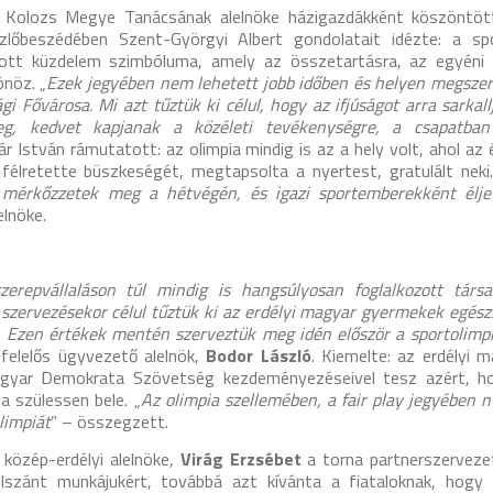
, Kolozs Megye Tanácsának alelnöke házigazdákként köszöntöt
özlőbeszédében Szent-Györgyi Albert gondolatait idézte: a sp
atott küzdelem szimbóluma, amely az összetartásra, az egyéni 
önöz. „
Ezek jegyében nem lehetett jobb időben és helyen megszer
i Fővárosa. Mi azt tűztük ki célul, hogy az ifjúságot arra sarkall
eg, kedvet kapjanak a közéleti tevékenységre, a csapatban
 István rámutatott: az olimpia mindig is az a hely volt, ahol az
 félretette büszkeségét, megtapsolta a nyertest, gratulált neki.
mérkőzzetek meg a hétvégén, és igazi sportemberekként élje
elnöke.
erepvállaláson túl mindig is hangsúlyosan foglalkozott társa
a szervezésekor célul tűztük ki az erdélyi magyar gyermekek egés
t. Ezen értékek mentén szerveztük meg idén először a sportolimp
felelős ügyvezető alelnök,
Bodor László
. Kiemelte: az erdélyi 
gyar Demokrata Szövetség kezdeményezéseivel tesz azért, h
 szülessen bele. „
Az olimpia szellemében, a fair play jegyében n
limpiát
” – összegzett.
özép-erdélyi alelnöke,
Virág Erzsébet
a torna partnerszerveze
zánt munkájukért, továbbá azt kívánta a fiataloknak, hogy 