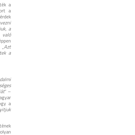
ték a
ort a
érdek
vezni
juk, a
 való
 éppen
 „
Azt
tek a
dalmi
zséges
iát
” –
magyar
ogy a
yitjuk
tének
olyan