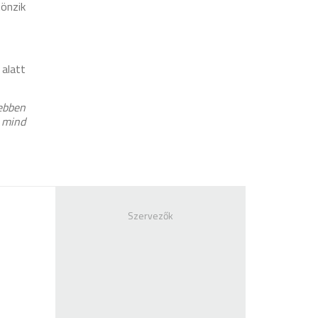
tönzik
alatt
ebben
n mind
Szervezők