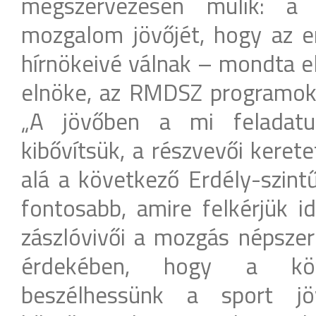
megszervezésén múlik: a 
mozgalom jövőjét, hogy az e
hírnökeivé válnak – mondta el
elnöke, az RMDSZ programoké
„A jövőben a mi feladatu
kibővítsük, a részvevői kerete
alá a következő Erdély-szintű
fontosabb, amire felkérjük id
zászlóvivői a mozgás népszer
érdekében, hogy a köv
beszélhessünk a sport jöv