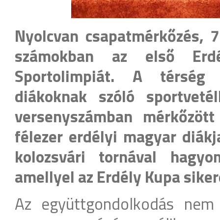
Nyolcvan csapatmérkőzés, 72
számokban az első Erdé
Sportolimpiát. A térség
diákoknak szóló sportveté
versenyszámban mérkőzött
félezer erdélyi magyar diákj
kolozsvári tornával hagyo
amellyel az Erdély Kupa siker
Az együttgondolkodás nem 