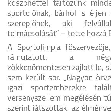
köszönettel tartozunk mind
sportolónak, bárhol is éljen 
szereplőnek, aki felvál
tolmácsolását” – tette hozzá 
A Sportolimpia főszervezője
rámutatott, a négyn
zökkenőmentesen zajlott le, s
sem került sor. „Nagyon örv
igazi sportemberekre talá
versenyszellem megélésén túl,
szerint játszottak: az élménye