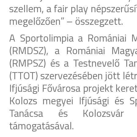
szellem, a fair play népszerűs
megelőzően” – összegzett.
A Sportolimpia a Romániai 
(RMDSZ), a Romániai Magy
(RMPSZ) és a Testnevelő Ta
(TTOT) szervezésében jött lét
Ifjúsági Fővárosa projekt kere
Kolozs megyei Ifjúsági és 
Tanácsa és Kolozsvár Po
támogatásával.