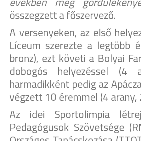
években még gördülékeny
összegzett a főszervező.
A versenyeken, az első helye
Líceum szerezte a legtöbb é
bronz), ezt követi a Bolyai F
dobogós helyezéssel (4 a
harmadikként pedig az Apácza
végzett 10 éremmel (4 arany, 2
Az idei Sportolimpia létr
Pedagógusok Szövetsége (RM
Országos Tanácskozása (TTOT)