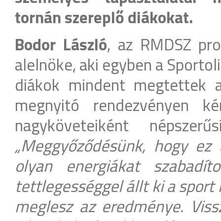
tornán szereplő diákokat.
Bodor László
, az RMDSZ pro
alelnöke, aki egyben a Sportoli
diákok mindent megtettek a
megnyitó rendezvényen ké
nagyköveteiként népszerűs
„Meggyőződésünk, hogy ez 
olyan energiákat szabadíto
tettlegességgel állt ki a spor
meglesz az eredménye. Vissz