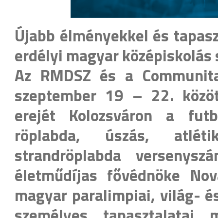
Újabb élményekkel és tapasz
erdélyi magyar középiskolás s
Az RMDSZ és a Communitas
szeptember 19 – 22. közöt
erejét Kolozsváron a futba
röplabda, úszás, atlét
strandröplabda versenysz
életműdíjas fővédnöke Nov
magyar paralimpiai, világ- 
személyes tapasztalatai 