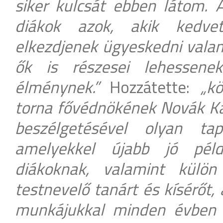
siker kulcsát ebben látom. 
diákok azok, akik kedve
elkezdjenek ügyeskedni valam
ők is részesei lehessene
élménynek.”
Hozzátette:
„k
torna fővédnökének Novák Ká
beszélgetésével olyan tap
amelyekkel újabb jó pél
diákoknak, valamint külön
testnevelő tanárt és kísérőt,
munkájukkal minden évben 