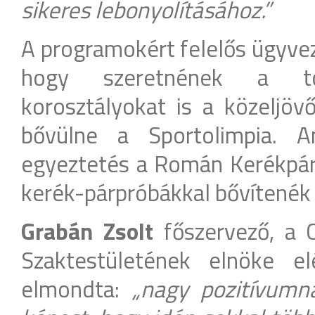
sikeres lebonyolításához.”
A programokért felelős ügyveze
hogy szeretnének a tor
korosztályokat is a közeljöv
bővülne a Sportolimpia. A
egyeztetés a Román Kerékpár 
kerék-párpróbákkal bővítenék
Grabán Zsolt
főszervező, a 
Szaktestületének elnöke el
elmondta:
„nagy pozitívumn