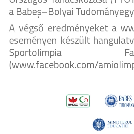
a Babeș–Bolyai Tudományegy
A végső eredményeket a
ww
eseményen készült hangulatv
Sportolimpia F
(
www.facebook.com/amiolimp