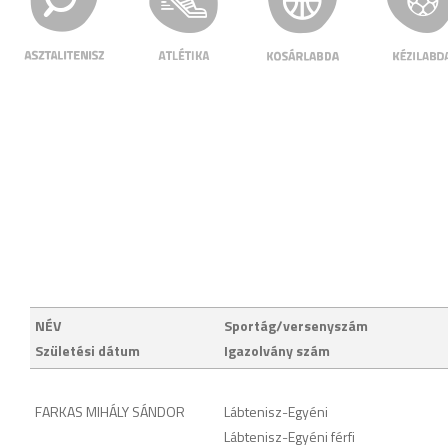
NÉV
Sportág/versenyszám
Születési dátum
Igazolvány szám
FARKAS MIHÁLY SÁNDOR
Lábtenisz
-
Egyéni
Lábtenisz
-
Egyéni férfi